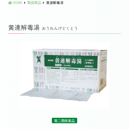
HOME
取扱商品
黄連解毒湯
黄連解毒湯
おうれんげどくとう
第二類医薬品