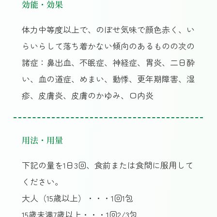
効能・効果
体力中等度以上で、のぼせ気味で顔色赤く、い
らいらして落ち着かない傾向のあるものの次の
諸症：鼻出血、不眠症、神経症、胃炎、二日酔
い、血の道症、めまい、動悸、更年期障害、湿
疹、皮膚炎、皮膚のかゆみ、口内炎
用法・用量
下記の量を1日3回、食前または食間に服用して
ください。
大人（15歳以上）・・・1回1包
15歳未満7歳以上・・・1回2/3包