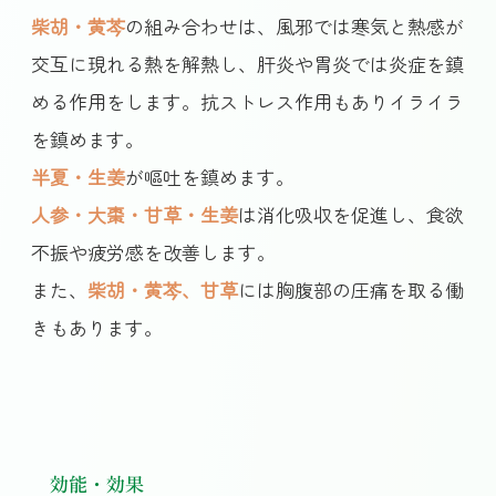
柴胡・黄芩
の組み合わせは、風邪では寒気と熱感が
交互に現れる熱を解熱し、肝炎や胃炎では炎症を鎮
める作用をします。抗ストレス作用もありイライラ
を鎮めます。
半夏・生姜
が嘔吐を鎮めます。
人参・大棗・甘草・生姜
は消化吸収を促進し、食欲
不振や疲労感を改善します。
また、
柴胡・黄芩、甘草
には胸腹部の圧痛を取る働
きもあります。
効能・効果