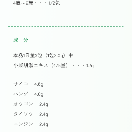
4歳～6歳・・・1/2包
成 分
本品1日量3包（1包2.0g）中
小柴胡湯エキス（4/5量）・・・3.7g
サイコ
4.8g
ハンゲ
4.0g
オウゴン
2.4g
タイソウ
2.4g
ニンジン
2.4g