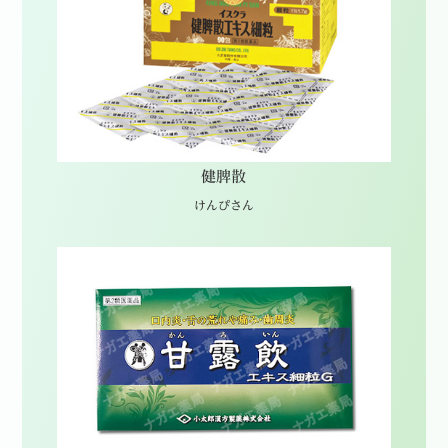
健脾散
けんぴさん