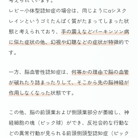
レビー小体型認知症の場合は、同じようにαシヌク
レインというゴミたんぱく質がたまってしまった状
態と考えられており、
手の震えなどパーキンソン病
に似た症状の他、幻視や幻聴などの症状が特徴的
で
す。
一方、脳血管性認知症は、
何等かの理由で脳の血管
が破れたり詰まったりして、そこから先の脳神経が
作用しなくなった状態
です。
この他、脳の前頭葉および側頭葉部分が萎縮し、神
経細胞の塊（ピック球）ができ、反社会的な行動な
どの異常行動が見られる前頭側頭型認知症（ピック