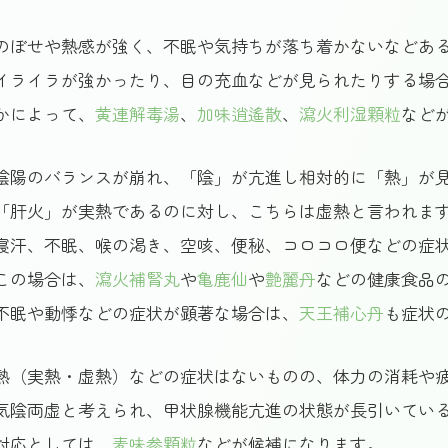
のぼせや熱感が強く、不眠や気持ちが落ち着かないなどあ
イライラが強かったり、目の充血などが見られたりする場
かによって、
黄連解毒湯
、
加味逍遙散
、
瀉火利湿顆粒
など
陰陽のバランスが崩れ、「陰」が亢進し相対的に「熱」が
「肝火」が実熱であるのに対し、こちらは虚熱と言われま
寝汗、不眠、喉の渇き、空咳、便秘、コロコロ便などの症
この場合は、
瀉火補腎丸
や
亀鹿仙
や
艶麗丹
などの健康食品
不眠や動悸などの症状が顕著な場合は、
天王補心丹
も症状
熱（実熱・虚熱）などの症状はないものの、体力の消耗や
気陰両虚と考えられ、甲状腺機能亢進の状態が長引いてい
対応としては、
麦味参顆粒
などが候補になります。