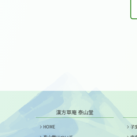
漢方草庵 泰山堂
HOME
子