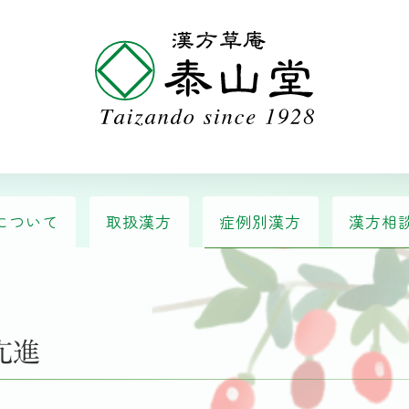
について
取扱漢方
症例別漢方
漢方相
メインナビゲーション
亢進