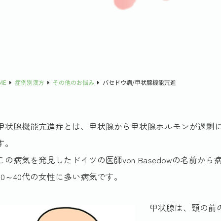
ME
症例別漢方
その他のお悩み
バセドウ病/甲状腺機能亢進
甲状腺機能亢進症とは、甲状腺から甲状腺ホルモンが過剰
す。
この病気を発見したドイツの医師von Basedowの名前か
20～40代の女性に多い病気です。
甲状腺は、頸の前