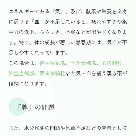
エネルギーである「気」、及び、酸素や栄養を全身
に届ける「血」が不足していると、疲れやすさや集
中力の低下、ふらつき、不眠などが出やすくなりま
す。特に、体の成長が著しい思春期には、気血が不
足しやすくなっています。
この場合は、
補中益気湯
、
十全大補湯
、
心脾顆粒
、
婦宝当帰膠
、
麦味参顆粒
など気・血を補う漢方薬が
候補になります。
「脾」の問題
また、水分代謝の問題や気血不足などの背景として